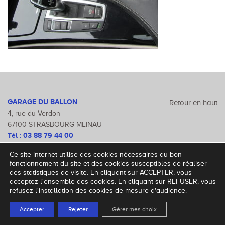
GARAGE DU BALLON
Retour en haut
4, rue du Verdon
67100 STRASBOURG-MEINAU
Tél :
03 88 79 44 00
Fax : 03 88 79 47 46
Ce site internet utilise des cookies nécessaires au bon
Mentions légales
fonctionnement du site et des cookies susceptibles de réaliser
des statistiques de visite. En cliquant sur ACCEPTER, vous
acceptez l'ensemble des cookies. En cliquant sur REFUSER, vous
refusez l'installation des cookies de mesure d'audience.
Copyright © 2018
Site par
Lucyan
Accepter
Rejeter
Gérer mes choix