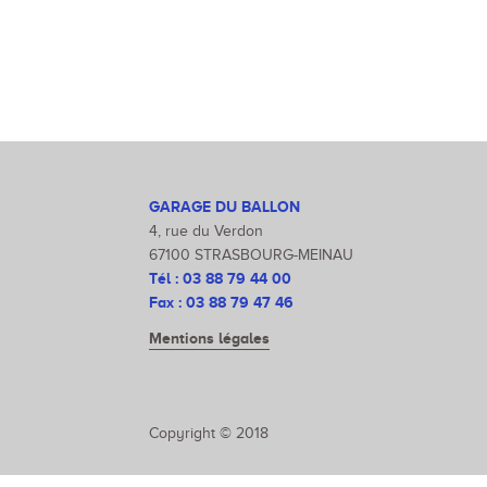
GARAGE DU BALLON
4, rue du Verdon
67100 STRASBOURG-MEINAU
Tél :
03 88 79 44 00
Fax : 03 88 79 47 46
Mentions légales
Copyright © 2018