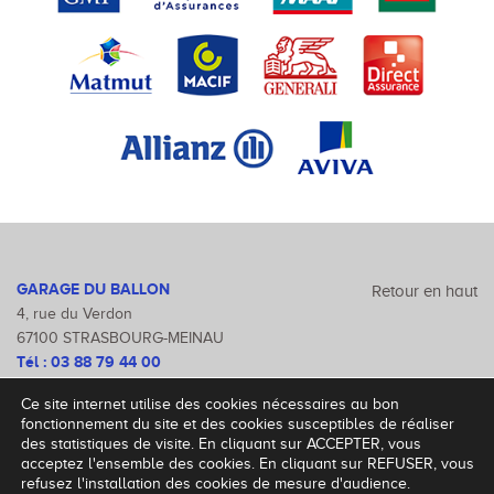
GARAGE DU BALLON
Retour en haut
4, rue du Verdon
67100 STRASBOURG-MEINAU
Tél :
03 88 79 44 00
Fax : 03 88 79 47 46
Ce site internet utilise des cookies nécessaires au bon
Mentions légales
fonctionnement du site et des cookies susceptibles de réaliser
des statistiques de visite. En cliquant sur ACCEPTER, vous
acceptez l'ensemble des cookies. En cliquant sur REFUSER, vous
refusez l'installation des cookies de mesure d'audience.