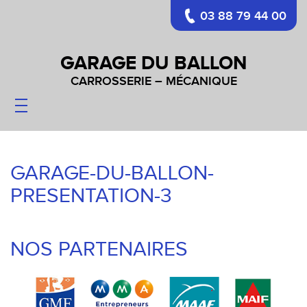
03 88 79 44 00
GARAGE DU BALLON
CARROSSERIE – MÉCANIQUE
CARROSSERIE
MÉCANIQUE
PARE-BRISES
GARAGE-DU-BALLON-
VÉHICULES
PRESENTATION-3
CONTACT
NOS PARTENAIRES