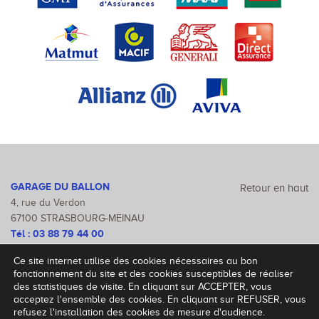
GARAGE DU BALLON
Retour en haut
4, rue du Verdon
67100 STRASBOURG-MEINAU
Tél :
03 88 79 44 00
Fax : 03 88 79 47 46
Ce site internet utilise des cookies nécessaires au bon
Mentions légales
fonctionnement du site et des cookies susceptibles de réaliser
des statistiques de visite. En cliquant sur ACCEPTER, vous
acceptez l'ensemble des cookies. En cliquant sur REFUSER, vous
refusez l'installation des cookies de mesure d'audience.