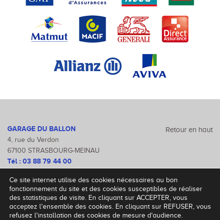
GARAGE DU BALLON
Retour en haut
4, rue du Verdon
67100 STRASBOURG-MEINAU
Tél :
03 88 79 44 00
Fax : 03 88 79 47 46
Ce site internet utilise des cookies nécessaires au bon
Mentions légales
fonctionnement du site et des cookies susceptibles de réaliser
des statistiques de visite. En cliquant sur ACCEPTER, vous
acceptez l'ensemble des cookies. En cliquant sur REFUSER, vous
refusez l'installation des cookies de mesure d'audience.