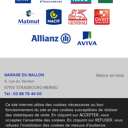
GARAGE DU BALLON
Retour en haut
4, rue du Verdon
67100 STRASBOURG-MEINAU
Tél :
03 88 79 44 00
Fax : 03 88 79 47 46
Ce site internet utilise des cookies nécessaires au bon
Mentions légales
fonctionnement du site et des cookies susceptibles de réaliser
des statistiques de visite. En cliquant sur ACCEPTER, vous
acceptez l'ensemble des cookies. En cliquant sur REFUSER, vous
refusez l'installation des cookies de mesure d'audience.